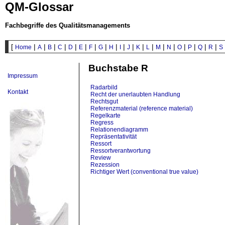
QM-Glossar
Fachbegriffe des Qualitätsmanagements
[
|
|
|
|
|
|
|
|
|
|
|
|
|
|
|
|
|
|
|
Home
A
B
C
D
E
F
G
H
I
J
K
L
M
N
O
P
Q
R
S
Buchstabe R
Impressum
Radarbild
Kontakt
Recht der unerlaubten Handlung
Rechtsgut
Referenzmaterial (reference material)
Regelkarte
Regress
Relationendiagramm
Repräsentativität
Ressort
Ressortverantwortung
Review
Rezession
Richtiger Wert (conventional true value)
Richtigkeit (trueness, accuracy of the mean)
Richtwert (standard value)
Risiko
Risk Management
Rückverfolgbarkeit (traceability)
Rügepflicht des Kaufmannes