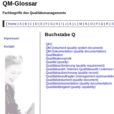
QM-Glossar
Fachbegriffe des Qualitätsmanagements
[
|
|
|
|
|
|
|
|
|
|
|
|
|
|
|
|
|
|
|
Home
A
B
C
D
E
F
G
H
I
J
K
L
M
N
O
P
Q
R
S
Buchstabe Q
Impressum
QFD
Kontakt
QM-Dokument (quality system document)
QM-Dokumentation (quality documentation)
Qualifikation
Qualifikationsprofil
Qualität (quality)
Qualitätsanforderung (quality requirement)
Qualitätsaudit / internes Qualitätsaudit / externes 
Qualitätsaufzeichnung (quality record)
Qualitätsbeauftragter (management representativ
Qualitätsdokument (quality document)
Qualitätsdokumentation (quality documentation)
Qualitätsfähigkeit (quality capability)
Qualitätsforderung
Qualitätsgrundsätze (declaration of quality princip
Qualitätsinformationen (quality related informatio
Qualitätsinformationssystem
Qualitätskontrolle (quality inspection)
Qualitätskreis
Qualitätslenkung (quality control)