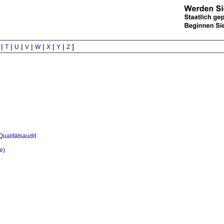
|
|
|
|
|
|
|
]
T
U
V
W
X
Y
Z
Qualitätsaudit
e)
les)
ns)