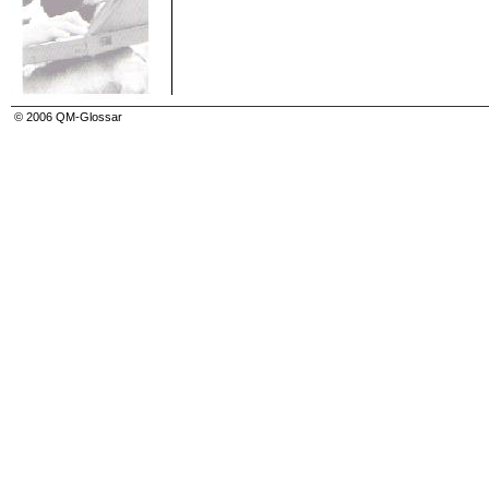
Qualitätsmanagement (quality management)
Qualitätsmanagementhandbuch (quality manual)
Qualitätsmanagementplan (quality plan)
Qualitätsmanagementsystem (quality managemen
Qualitätsmerkmal (quality characteristic)
Qualitätsnachweis (quality demonstration record)
Qualitätsplanung (quality planing)
Qualitätspolitik (quality policy)
© 2006 QM-Glossar
Qualitätsprüfung
Qualitätsprüf-Zertifikat
Qualitätsregelkarte
Qualitätssicherung (quality assurance)
Qualitätssicherungsverträge/-vereinbarungen
Qualitätsstrategie
Qualitätstechnik
Qualitätsverbesserung (quality improvement)
Qualitätswesen (quality department)
Qualitätsziel (quality objective)
Qualitätszirkel
Quartil