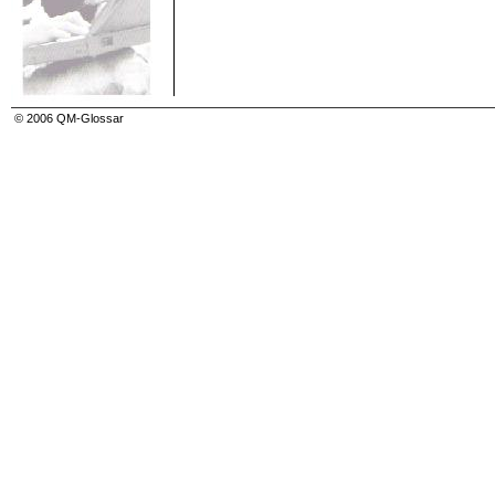
Qualitätsmanagement (quality management)
Qualitätsmanagementhandbuch (quality manual)
Qualitätsmanagementplan (quality plan)
Qualitätsmanagementsystem (quality managemen
Qualitätsmerkmal (quality characteristic)
Qualitätsnachweis (quality demonstration record)
Qualitätsplanung (quality planing)
Qualitätspolitik (quality policy)
© 2006 QM-Glossar
Qualitätsprüfung
Qualitätsprüf-Zertifikat
Qualitätsregelkarte
Qualitätssicherung (quality assurance)
Qualitätssicherungsverträge/-vereinbarungen
Qualitätsstrategie
Qualitätstechnik
Qualitätsverbesserung (quality improvement)
Qualitätswesen (quality department)
Qualitätsziel (quality objective)
Qualitätszirkel
Quartil