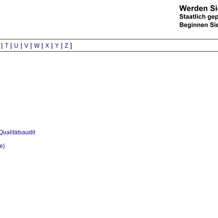
|
|
|
|
|
|
|
]
T
U
V
W
X
Y
Z
Qualitätsaudit
e)
les)
ns)