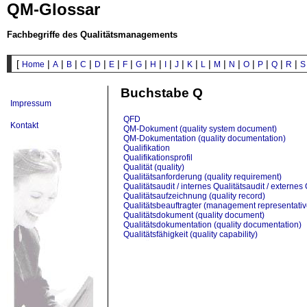
QM-Glossar
Fachbegriffe des Qualitätsmanagements
[
|
|
|
|
|
|
|
|
|
|
|
|
|
|
|
|
|
|
|
Home
A
B
C
D
E
F
G
H
I
J
K
L
M
N
O
P
Q
R
S
Buchstabe Q
Impressum
QFD
Kontakt
QM-Dokument (quality system document)
QM-Dokumentation (quality documentation)
Qualifikation
Qualifikationsprofil
Qualität (quality)
Qualitätsanforderung (quality requirement)
Qualitätsaudit / internes Qualitätsaudit / externes 
Qualitätsaufzeichnung (quality record)
Qualitätsbeauftragter (management representativ
Qualitätsdokument (quality document)
Qualitätsdokumentation (quality documentation)
Qualitätsfähigkeit (quality capability)
Qualitätsforderung
Qualitätsgrundsätze (declaration of quality princip
Qualitätsinformationen (quality related informatio
Qualitätsinformationssystem
Qualitätskontrolle (quality inspection)
Qualitätskreis
Qualitätslenkung (quality control)