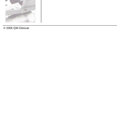
Privatautonomie
Privatrecht
Probe, Stichprobe (sample)
Probennahme, Stichprobennahme (sampling)
Problem-Entscheidungsplan
Problemlösungstechniken
Produkt (product)
Produktaudit (product audit)
© 2006 QM-Glossar
Produktbeobachtung
Produktbeobachtungspflicht
Produkthaftung (product liability)
Produkthaftungsansprüche
Produkthaftungsgesetz (ProdHaftG) (German sta
Produktionslenkungsplan
Produktrealisierung (product and/or service realiz
Produktstatus
Produzentenhaftung
Projekt (project)
Projektmanagement
Projektziele
Prozess (process)
Prozessablauf-Diagramm
Prozessaudit (process audit)
Prozessfähigkeit
Prozesslenkungs-Management
Prozessorientierter Ansatz
Prozessorientiertes Management
Prozessorientierung
Prozessvalidierung (validation of processes)
Prüfanweisung (inspection instruction)
Prüflos (inspection lot)
Prüfmerkmal (inspection charateristic)