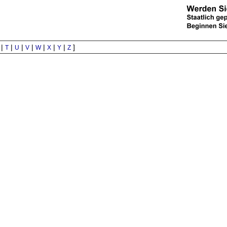
|
|
|
|
|
|
|
]
T
U
V
W
X
Y
Z