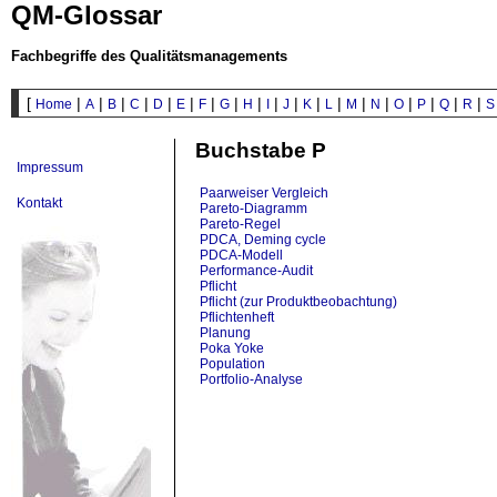
QM-Glossar
Fachbegriffe des Qualitätsmanagements
[
|
|
|
|
|
|
|
|
|
|
|
|
|
|
|
|
|
|
|
Home
A
B
C
D
E
F
G
H
I
J
K
L
M
N
O
P
Q
R
S
Buchstabe P
Impressum
Paarweiser Vergleich
Kontakt
Pareto-Diagramm
Pareto-Regel
PDCA, Deming cycle
PDCA-Modell
Performance-Audit
Pflicht
Pflicht (zur Produktbeobachtung)
Pflichtenheft
Planung
Poka Yoke
Population
Portfolio-Analyse
Portfolio-Diagramm
Positive Forderungsverletzung (pFV)
Potenzmomente
ppm-Programm oder ppm-Management
Präsentation
Präzision (precision)
Primäres EG-Recht