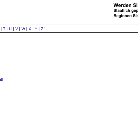
|
|
|
|
|
|
|
]
T
U
V
W
X
Y
Z
t)
ization)