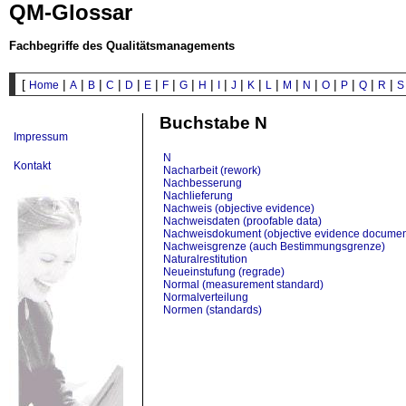
QM-Glossar
Fachbegriffe des Qualitätsmanagements
[
|
|
|
|
|
|
|
|
|
|
|
|
|
|
|
|
|
|
|
Home
A
B
C
D
E
F
G
H
I
J
K
L
M
N
O
P
Q
R
S
Buchstabe N
Impressum
N
Kontakt
Nacharbeit (rework)
Nachbesserung
Nachlieferung
Nachweis (objective evidence)
Nachweisdaten (proofable data)
Nachweisdokument (objective evidence documen
Nachweisgrenze (auch Bestimmungsgrenze)
Naturalrestitution
Neueinstufung (regrade)
Normal (measurement standard)
Normalverteilung
Normen (standards)
Normungsorganisation (Organization for Standard
Nutzen stiften