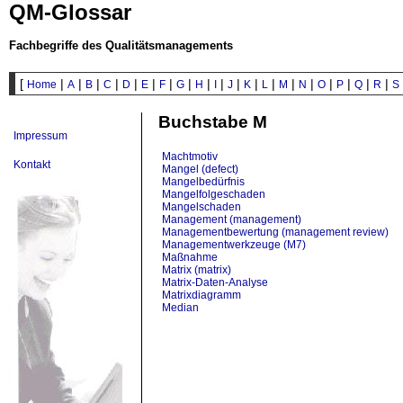
QM-Glossar
Fachbegriffe des Qualitätsmanagements
[
|
|
|
|
|
|
|
|
|
|
|
|
|
|
|
|
|
|
|
Home
A
B
C
D
E
F
G
H
I
J
K
L
M
N
O
P
Q
R
S
Buchstabe M
Impressum
Machtmotiv
Kontakt
Mangel (defect)
Mangelbedürfnis
Mangelfolgeschaden
Mangelschaden
Management (management)
Managementbewertung (management review)
Managementwerkzeuge (M7)
Maßnahme
Matrix (matrix)
Matrix-Daten-Analyse
Matrixdiagramm
Median
Medien
Medium
Merkmal (characteristic)
Merkmal (characteristic)
Merkmalswert (characteristic value)
Messabweichung (error of measurement)
Messbereich (specified measuring range)