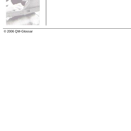
Messbeständigkeit (stability)
Messgenauigkeit (accuracy of measurement)
Messgerät (measuring instrument)
Messgröße (measurand)
Messmittel (measuring equipment)
Messprobe
Messprozess (measurement process)
Messverfahren, nicht-reaktive
© 2006 QM-Glossar
Messverfahren, reaktive
Messwertliste
Metaplantechniken
Military Standards
Minderung
Mindestwert (lower limiting value)
Mitarbeiterbefragung
Mitarbeiterorientierung
Mittel, geometrisch
Mittel, harmonisch
Mittelwert
Moderation
Moderator
Motiv
Motivationstheorie