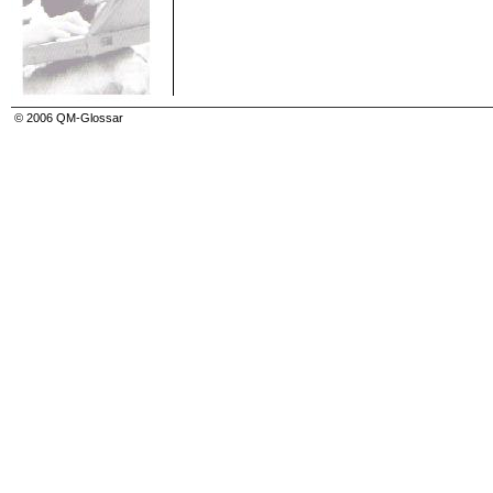
Korrekturmaßnahme (corrective action)
Korrelation (correlation)
Korrelation (bei QFD)
Korrelation (bei Streuungsdiagramm)
Kraftfeldanalyse
Kreisdiagramm
Kunde (customer)
Kunde, extern (external customer)
© 2006 QM-Glossar
Kunde, intern (internal customer)
Kundenanforderung (customer requirement)
Kundenaudit
Kundenkontaktpunktanalyse
Kundenorientierung
Kundenzufriedenheit (customer satisfaction)
KVP (continuous improvement process)