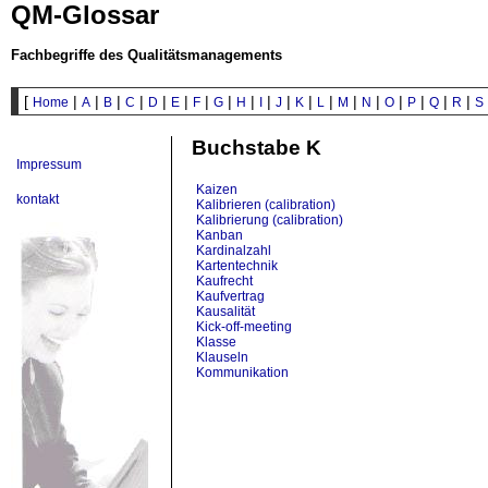
QM-Glossar
Fachbegriffe des Qualitätsmanagements
[
|
|
|
|
|
|
|
|
|
|
|
|
|
|
|
|
|
|
|
Home
A
B
C
D
E
F
G
H
I
J
K
L
M
N
O
P
Q
R
S
Buchstabe K
Impressum
Kaizen
kontakt
Kalibrieren (calibration)
Kalibrierung (calibration)
Kanban
Kardinalzahl
Kartentechnik
Kaufrecht
Kaufvertrag
Kausalität
Kick-off-meeting
Klasse
Klauseln
Kommunikation
Kompetenz (competence)
Kompetenz (competence)
(Audit)
konform
Konformität (conformity)
Konformitätserklärung (conformity declaration)
Kontinuierliche Qualitätsverbesserung (KVP)
Körperverletzung/Tötungsdelikte