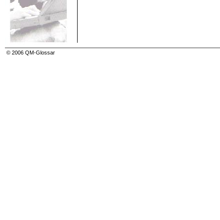
AQAP
AQL-System
Äquivalenzinteresse
Arbeitsanweisung (working instruction)
Arbeitssicherheit (AS)
Arbeitssicherheitssystem
Arbeitsstreubreite
Assembler
© 2006 QM-Glossar
Audit
Auditfeststellungen (audit findings)
Auditkriterien (audit criteria)
Auditleiter
Auditor (auditor)
Auditplan (audit plan)
Auditprogramm (audit programme)
Auditschlussfolgerung (audit conclusion)
Auditteam (audit team)
Auditumfang (audit scope)
Aufbauorganisation (company structure)
Aufzeichnung (record)
Außenverhältnis