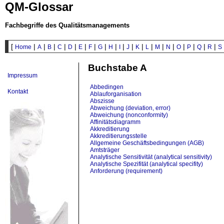
QM-Glossar
Fachbegriffe des Qualitätsmanagements
[
|
|
|
|
|
|
|
|
|
|
|
|
|
|
|
|
|
|
|
Home
A
B
C
D
E
F
G
H
I
J
K
L
M
N
O
P
Q
R
S
Buchstabe A
Impressum
Abbedingen
Kontakt
Ablauforganisation
Abszisse
Abweichung (deviation, error)
Abweichung (nonconformity)
Affinitätsdiagramm
Akkreditierung
Akkreditierungsstelle
Allgemeine Geschäftsbedingungen (AGB)
Amtsträger
Analytische Sensitivität (analytical sensitivity)
Analytische Spezifität (analytical specifity)
Anforderung (requirement)
Annahme (acceptance)
Annahmeprüfung (acceptance inspection)
Annahmestichprobenprüfung (acceptance samplin
Anschlussmotiv
Anspruchsklasse (grade)
Ansprüche
A-PDCA-Modell